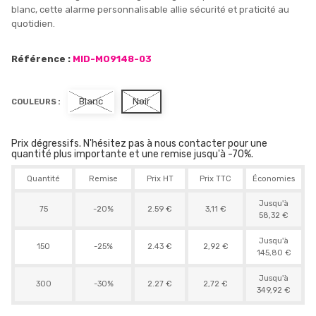
blanc, cette alarme personnalisable allie sécurité et praticité au
quotidien.
Référence :
MID-MO9148-03
Blanc
Noir
COULEURS :
Prix dégressifs. N'hésitez pas à nous contacter pour une
quantité plus importante et une remise jusqu'à -70%.
Quantité
Remise
Prix HT
Prix TTC
Économies
Jusqu'à
75
-20%
2.59 €
3,11 €
58,32 €
Jusqu'à
150
-25%
2.43 €
2,92 €
145,80 €
Jusqu'à
300
-30%
2.27 €
2,72 €
349,92 €