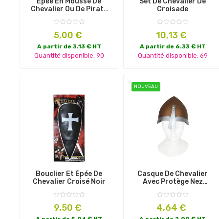
Épée En Mousse De
Set De Chevalier De
Chevalier Ou De Pirate
Croisade
Multicolore
Prix
Prix
5,00 €
10,13 €
A partir de 3.13 € HT
A partir de 6.33 € HT
Quantité disponible: 90
Quantité disponible: 69
NOUVEAU
Bouclier Et Épée De
Casque De Chevalier
Chevalier Croisé Noir
Avec Protège Nez
Bronze
Prix
Prix
9,50 €
4,64 €
A partir de 5.94 € HT
A partir de 2.90 € HT