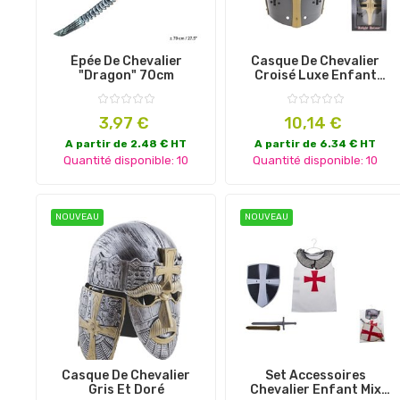
Épée De Chevalier
Casque De Chevalier
"dragon" 70cm
Croisé Luxe Enfant
25cm
Prix
Prix
3,97 €
10,14 €
A partir de 2.48 € HT
A partir de 6.34 € HT
Quantité disponible: 10
Quantité disponible: 10
NOUVEAU
NOUVEAU
Casque De Chevalier
Set Accessoires
Gris Et Doré
Chevalier Enfant Mix