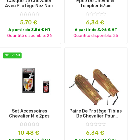
Casque De Chevalier
Épée De Chevalier
Avec Protège Nez Noir
Templier 57cm
Prix
Prix
5,70 €
6,34 €
A partir de 3.56 € HT
A partir de 3.96 € HT
Quantité disponible: 26
Quantité disponible: 25
NOUVEAU
Set Accessoires
Paire De Protège-Tibias
Chevalier Mix 2pcs
De Chevalier Pour
Adulte
Prix
Prix
10,48 €
6,34 €
A partir de 6.55 € HT
A partir de 3.96 € HT