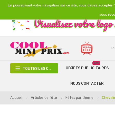
En poursuivant votre navigation sur ce site, vous devez accepter l’u
Emplacement
Devise
€
France
EUR
vous reco
HOT
OBJETS PUBLICITAIRES
TOUTES LES CATÉGORIES
NOUS CONTACTER
Accueil
Articles de fête
Fêtes par thème
Chevali