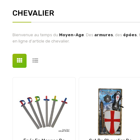
CHEVALIER
Bienvenue au temps du
Moyen-Age
. Des
armures
, des
épées
,
en ligne d'article de chevalier.