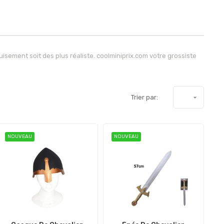
sement soit des plus réaliste. coolminiprix.com votre grossiste
Trier par:

NOUVEAU
NOUVEAU