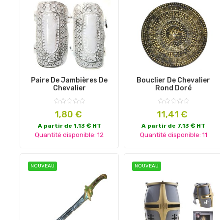
Paire De Jambières De
Bouclier De Chevalier
Chevalier
Rond Doré
Prix
Prix
1,80 €
11,41 €
A partir de 1.13 € HT
A partir de 7.13 € HT
Quantité disponible: 12
Quantité disponible: 11
NOUVEAU
NOUVEAU