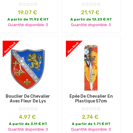
Prix
Prix
19,07 €
21,17 €
A partir de 11.92 € HT
A partir de 13.23 € HT
Quantité disponible: 3
Quantité disponible: 3
Bouclier De Chevalier
Épée De Chevalier En
Avec Fleur De Lys
Plastique 57cm
Prix
Prix
4,97 €
2,74 €
A partir de 3.11 € HT
A partir de 1.71 € HT
Quantité disponible: 0
Quantité disponible: 0