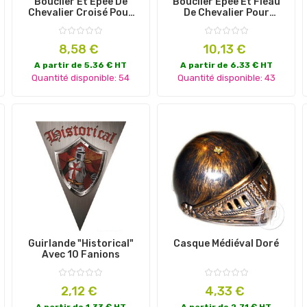
Bouclier Et Épée De
Bouclier Épée Et Fléau
Chevalier Croisé Pour
De Chevalier Pour
Enfant
Enfant
Prix
Prix
8,58 €
10,13 €
A partir de 5.36 € HT
A partir de 6.33 € HT
Quantité disponible: 54
Quantité disponible: 43
Guirlande "Historical"
Casque Médiéval Doré
Avec 10 Fanions
Prix
Prix
2,12 €
4,33 €
A partir de 1.33 € HT
A partir de 2.71 € HT