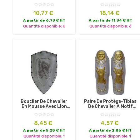
3pcs
Prix
Prix
10,77 €
18,14 €
A partir de 6.73 € HT
A partir de 11.34 € HT
Quantité disponible: 6
Quantité disponible: 6
Bouclier De Chevalier
Paire De Protège-Tibias
En Mousse Avec Lion
De Chevalier À Motif
Gris 72cm
Lion
Prix
Prix
8,45 €
4,57 €
A partir de 5.28 € HT
A partir de 2.86 € HT
Quantité disponible: 1
Quantité disponible: 1