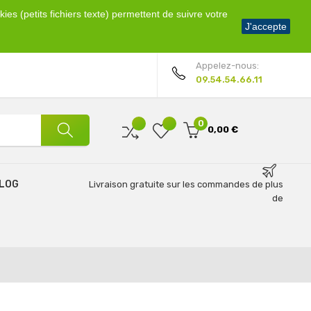
ies (petits fichiers texte) permettent de suivre votre
Bienvenue !
J'accepte
Mon compte
Appelez-nous:
09.54.54.66.11
0
0,00 €
LOG
Livraison gratuite sur les commandes de plus
de
69€