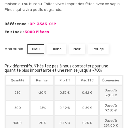
maison ou au bureau. Faites vivre l'esprit des fêtes avec ce sapin
Pines qui ravira petits et grands.
Référence :
OP-3363-019
En stock :
3000 Pièces
Bleu
Blanc
Noir
Rouge
MON CHOIX
Prix dégressifs. N'hésitez pas à nous contacter pour une
quantité plus importante et une remise jusqu'à -70%.
Quantité
Remise
Prix HT
Prix TTC
Économies
Jusqu'à
250
-20%
0.52 €
0,62 €
39,00 €
Jusqu'à
500
-25%
0.49 €
0,59 €
97,50 €
Jusqu'à
1000
-30%
0.46 €
0,55 €
234,00 €