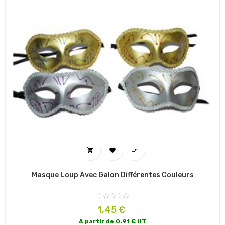



Masque Loup Avec Galon Différentes Couleurs
Prix
1,45 €
A partir de 0.91 € HT