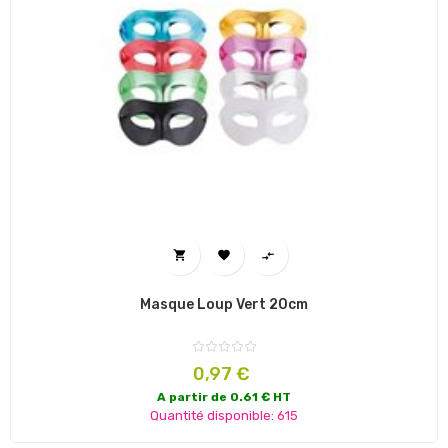



Masque Loup Vert 20cm
Prix
0,97 €
A partir de 0.61 € HT
Quantité disponible: 615