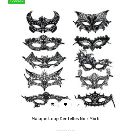
NOUVEAU



Masque Loup Dentelles Noir Mix Ii