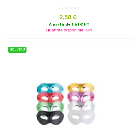
Prix
2,58 €
A partir de 1.61 € HT
Quantité disponible: 601
NOUVEAU