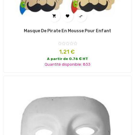



Masque De Pirate En Mousse Pour Enfant
Prix
1,21 €
A partir de 0.76 € HT
Quantité disponible: 833