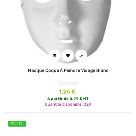



Masque Coque À Peindre Visage Blanc
Prix
1,26 €
A partir de 0.79 € HT
Quantité disponible: 829
NOUVEAU