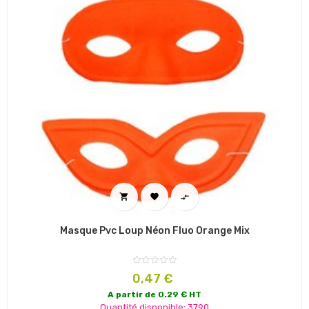



Masque Pvc Loup Néon Fluo Orange Mix
Prix
0,47 €
A partir de 0.29 € HT
Quantité disponible: 3790