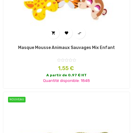



Masque Mousse Animaux Sauvages Mix Enfant
Prix
1,55 €
A partir de 0.97 € HT
Quantité disponible: 1848
NOUVEAU