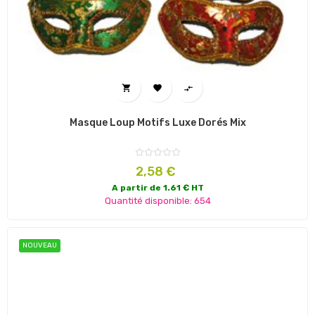



Masque Loup Motifs Luxe Dorés Mix
Prix
2,58 €
A partir de 1.61 € HT
Quantité disponible: 654
NOUVEAU