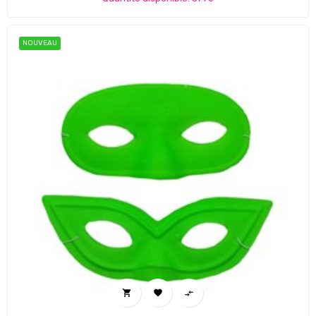
NOUVEAU


