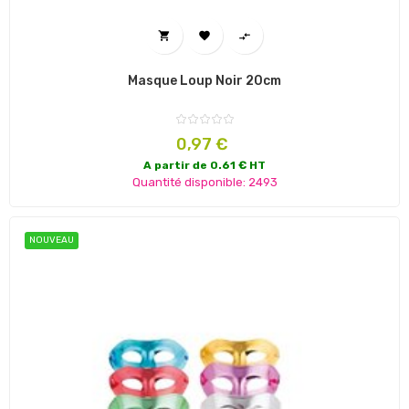



Masque Loup Noir 20cm
Prix
0,97 €
A partir de 0.61 € HT
Quantité disponible: 2493
NOUVEAU