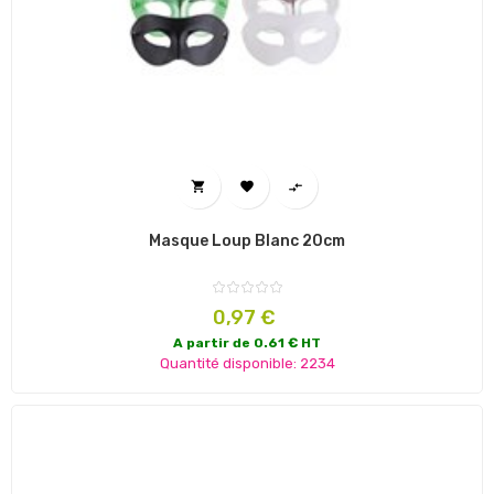



Masque Loup Blanc 20cm
Prix
0,97 €
A partir de 0.61 € HT
Quantité disponible: 2234