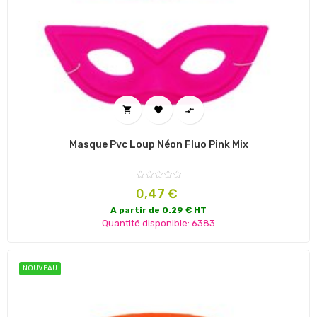



Masque Pvc Loup Néon Fluo Pink Mix
Prix
0,47 €
A partir de 0.29 € HT
Quantité disponible: 6383
NOUVEAU