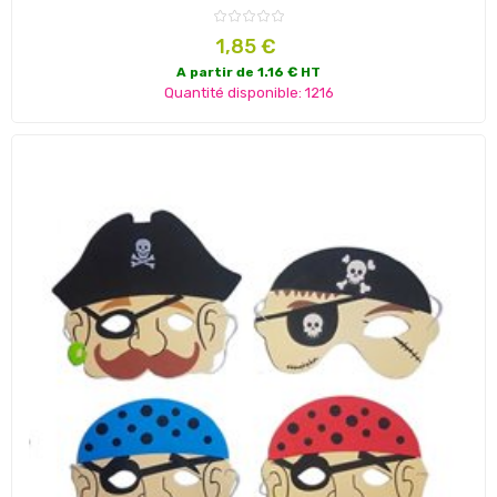
Prix
1,85 €
A partir de 1.16 € HT
Quantité disponible: 1216