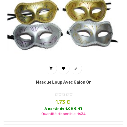



Masque Loup Avec Galon Or
Prix
1,73 €
A partir de 1.08 € HT
Quantité disponible: 1634