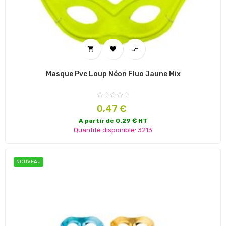



Masque Pvc Loup Néon Fluo Jaune Mix
Prix
0,47 €
A partir de 0.29 € HT
Quantité disponible: 3213
NOUVEAU