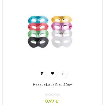



Masque Loup Bleu 20cm
Prix
0,97 €