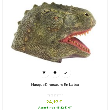



Masque Dinosaure En Latex
Prix
24,19 €
A partir de 15.12 € HT