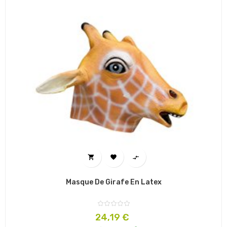



Masque De Girafe En Latex
Prix
24,19 €