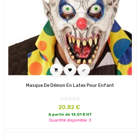



Masque De Démon En Latex Pour Enfant
Prix
20,82 €
A partir de 13.01 € HT
Quantité disponible: 3