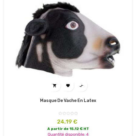



Masque De Vache En Latex
Prix
24,19 €
A partir de 15.12 € HT
Quantité disponible: 4