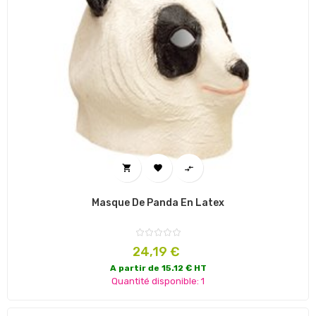



Masque De Panda En Latex
Prix
24,19 €
A partir de 15.12 € HT
Quantité disponible: 1