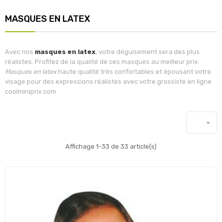
MASQUES EN LATEX
Avec nos
masques en latex
, votre déguisement sera des plus
réalistes. Profitez de la qualité de ces masques au meilleur prix.
Masques en latex
haute qualité très confortables et épousant votre
visage pour des expressions réalistes avec votre grossiste en ligne
coolminiprix.com

Affichage 1-33 de 33 article(s)