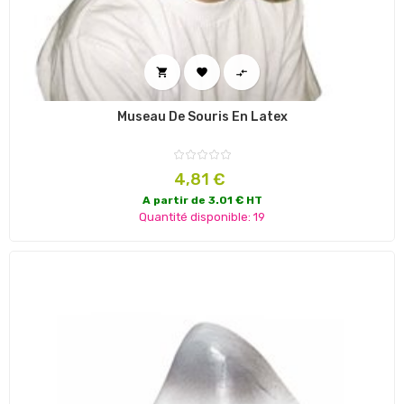



Museau De Souris En Latex
Prix
4,81 €
A partir de 3.01 € HT
Quantité disponible: 19