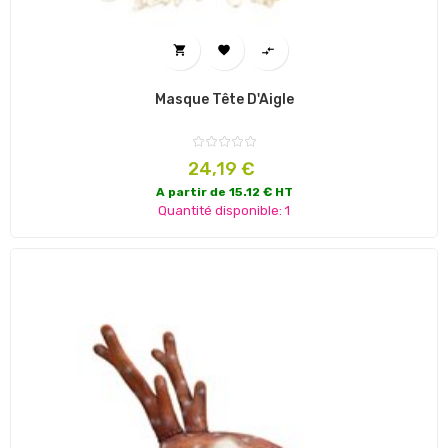



Masque Tête D'Aigle
Prix
24,19 €
A partir de 15.12 € HT
Quantité disponible: 1