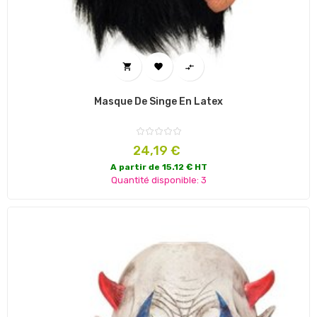



Masque De Singe En Latex
Prix
24,19 €
A partir de 15.12 € HT
Quantité disponible: 3