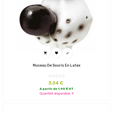



Museau De Souris En Latex
Prix
3,04 €
A partir de 1.90 € HT
Quantité disponible: 9