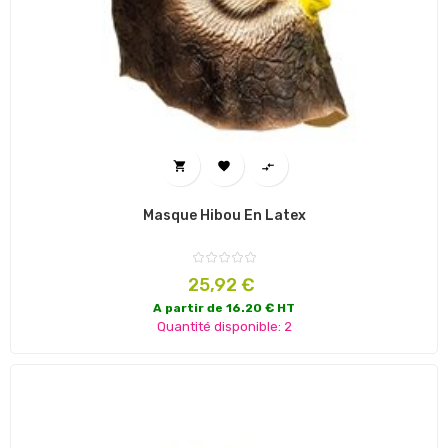



Masque Hibou En Latex
Prix
25,92 €
A partir de 16.20 € HT
Quantité disponible: 2