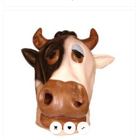


