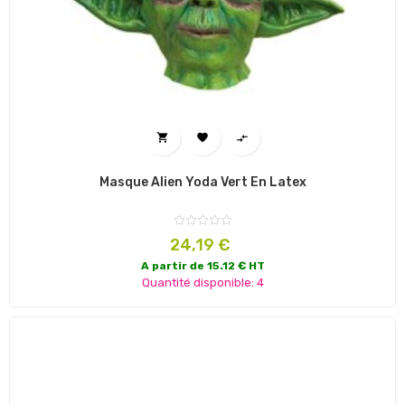



Masque Alien Yoda Vert En Latex
Prix
24,19 €
A partir de 15.12 € HT
Quantité disponible: 4