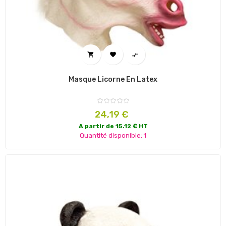



Masque Licorne En Latex
Prix
24,19 €
A partir de 15.12 € HT
Quantité disponible: 1