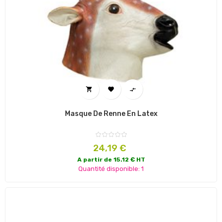



Masque De Renne En Latex
Prix
24,19 €
A partir de 15.12 € HT
Quantité disponible: 1