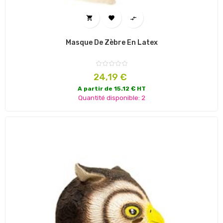



Masque De Zèbre En Latex
Prix
24,19 €
A partir de 15.12 € HT
Quantité disponible: 2