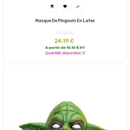



Masque De Pingouin En Latex
Prix
24,19 €
A partir de 15.12 € HT
Quantité disponible: 5