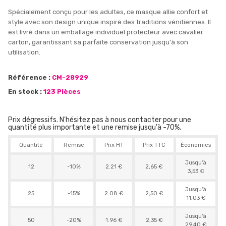
Spécialement conçu pour les adultes, ce masque allie confort et
style avec son design unique inspiré des traditions vénitiennes. Il
est livré dans un emballage individuel protecteur avec cavalier
carton, garantissant sa parfaite conservation jusqu'à son
utilisation.
Référence :
CM-28929
En stock :
123 Pièces
Prix dégressifs. N'hésitez pas à nous contacter pour une
quantité plus importante et une remise jusqu'à -70%.
Quantité
Remise
Prix HT
Prix TTC
Économies
Jusqu'à
12
-10%
2.21 €
2,65 €
3,53 €
Jusqu'à
25
-15%
2.08 €
2,50 €
11,03 €
Jusqu'à
50
-20%
1.96 €
2,35 €
29,40 €