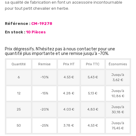
sa qualité de fabrication en font un accessoire incontournable
pour tout petit chevalier en herbe.
Référence :
CM-19278
En stock :
10 Pièces
Prix dégressifs. N'hésitez pas à nous contacter pour une
quantité plus importante et une remise jusqu'à -70%.
Quantité
Remise
Prix HT
Prix TTC
Économies
Jusqu'à
6
-10%
4.53 €
5,43 €
3,62 €
Jusqu'à
12
-15%
4.28 €
5,13 €
10,86 €
Jusqu'à
25
-20%
4.03 €
4,83 €
30,18 €
Jusqu'à
50
-25%
3.78 €
4,53 €
75,45 €