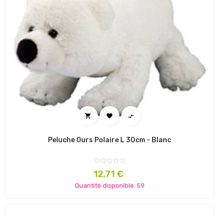



Peluche Ours Polaire L 30cm - Blanc
Prix
12,71 €
Quantité disponible: 59