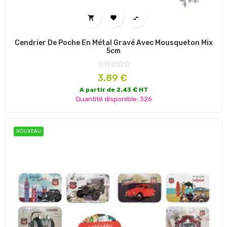



Cendrier De Poche En Métal Gravé Avec Mousqueton Mix
5cm
Prix
3,89 €
A partir de 2.43 € HT
Quantité disponible: 326
NOUVEAU