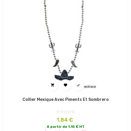



Collier Mexique Avec Piments Et Sombrero
Prix
1,84 €
A partir de 1.15 € HT