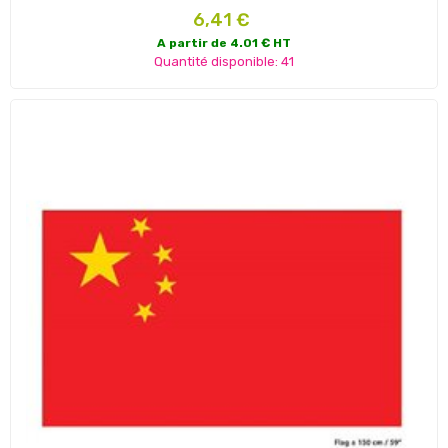
Prix
6,41 €
A partir de 4.01 € HT
Quantité disponible: 41