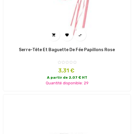



Serre-Tête Et Baguette De Fée Papillons Rose
Prix
3,31 €
A partir de 2.07 € HT
Quantité disponible: 29