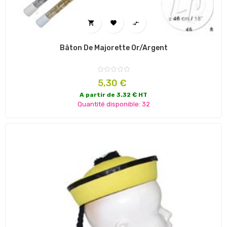



Bâton De Majorette Or/Argent
Prix
5,30 €
A partir de 3.32 € HT
Quantité disponible: 32