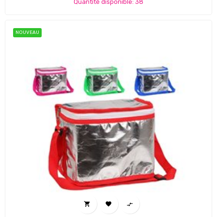
Quantité disponible: 38
NOUVEAU


