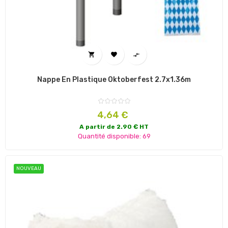



Nappe En Plastique Oktoberfest 2.7x1.36m
Prix
4,64 €
A partir de 2.90 € HT
Quantité disponible: 69
NOUVEAU