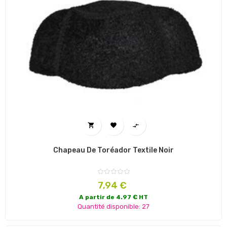



Chapeau De Toréador Textile Noir
Prix
7,94 €
A partir de 4.97 € HT
Quantité disponible: 27