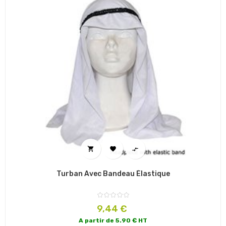



Turban Avec Bandeau Élastique
Prix
9,44 €
A partir de 5.90 € HT