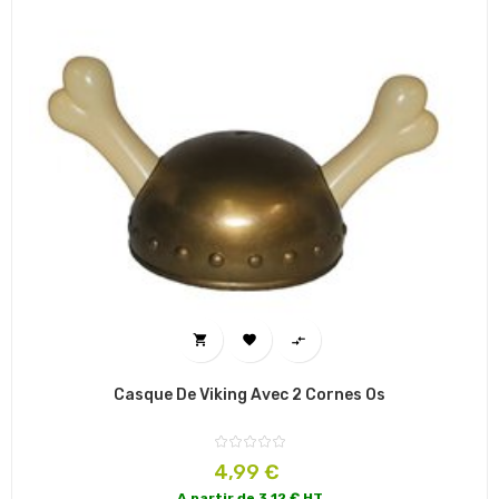



Casque De Viking Avec 2 Cornes Os
Prix
4,99 €
A partir de 3.12 € HT