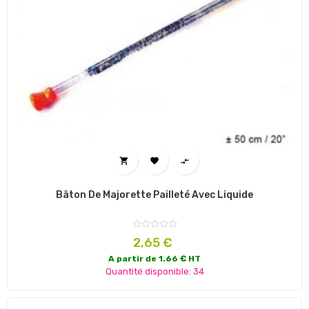



Bâton De Majorette Pailleté Avec Liquide
Prix
2,65 €
A partir de 1.66 € HT
Quantité disponible: 34