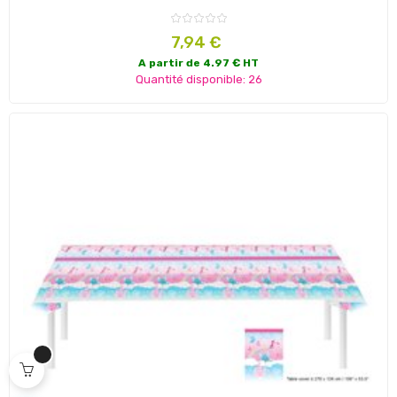
Prix
7,94 €
A partir de 4.97 € HT
Quantité disponible: 26