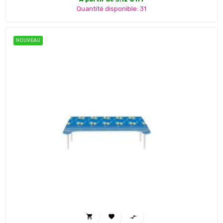
Quantité disponible: 31
NOUVEAU


