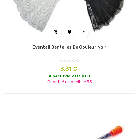



Éventail Dentelles De Couleur Noir
Prix
3,31 €
A partir de 2.07 € HT
Quantité disponible: 35