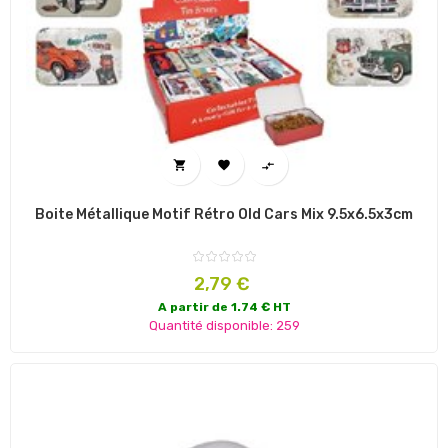



Boite Métallique Motif Rétro Old Cars Mix 9.5x6.5x3cm
Prix
2,79 €
A partir de 1.74 € HT
Quantité disponible: 259