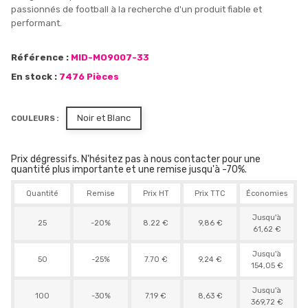
passionnés de football à la recherche d'un produit fiable et
performant.
Référence :
MID-MO9007-33
En stock :
7476 Pièces
Noir et Blanc
COULEURS :
Prix dégressifs. N'hésitez pas à nous contacter pour une
quantité plus importante et une remise jusqu'à -70%.
Quantité
Remise
Prix HT
Prix TTC
Économies
Jusqu'à
25
-20%
8.22 €
9,86 €
61,62 €
Jusqu'à
50
-25%
7.70 €
9,24 €
154,05 €
Jusqu'à
100
-30%
7.19 €
8,63 €
369,72 €