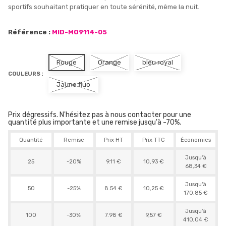
sportifs souhaitant pratiquer en toute sérénité, même la nuit.
Référence :
MID-MO9114-05
Rouge
Orange
bleu royal
COULEURS :
Jaune fluo
Prix dégressifs. N'hésitez pas à nous contacter pour une
quantité plus importante et une remise jusqu'à -70%.
Quantité
Remise
Prix HT
Prix TTC
Économies
Jusqu'à
25
-20%
9.11 €
10,93 €
68,34 €
Jusqu'à
50
-25%
8.54 €
10,25 €
170,85 €
Jusqu'à
100
-30%
7.98 €
9,57 €
410,04 €