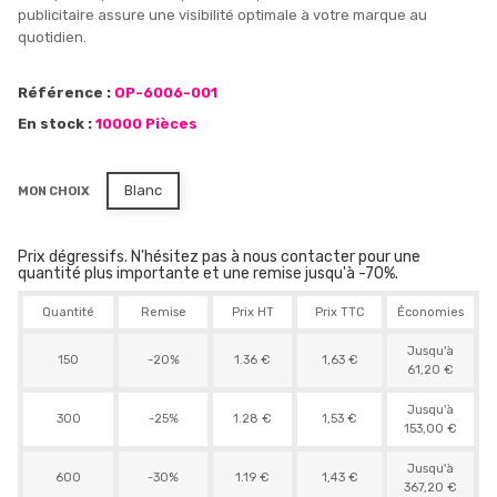
publicitaire assure une visibilité optimale à votre marque au
quotidien.
Référence :
OP-6006-001
En stock :
10000 Pièces
Blanc
MON CHOIX
Prix dégressifs. N'hésitez pas à nous contacter pour une
quantité plus importante et une remise jusqu'à -70%.
Quantité
Remise
Prix HT
Prix TTC
Économies
Jusqu'à
150
-20%
1.36 €
1,63 €
61,20 €
Jusqu'à
300
-25%
1.28 €
1,53 €
153,00 €
Jusqu'à
600
-30%
1.19 €
1,43 €
367,20 €