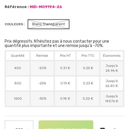
Référence :
MID-MO9194-26
Blanc Transparent
COULEURS :
Prix dégressifs. N'hésitez pas à nous contacter pour une
quantité plus importante et une remise jusqu'à -70%.
Quantité
Remise
Prix HT
Prix TTC
Économies
Jusqu'à
400
-20%
0.21 €
0,25 €
24,96 €
Jusqu'à
800
-25%
0.19 €
0,23 €
62,40 €
Jusqu'à
1600
-30%
0.18 €
0,22 €
149,76 €