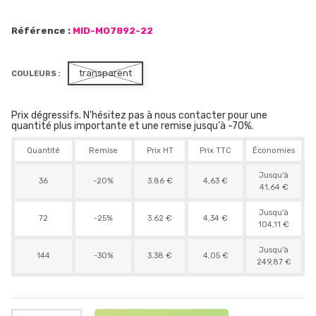
Référence :
MID-MO7892-22
transparent
COULEURS :
Prix dégressifs. N'hésitez pas à nous contacter pour une
quantité plus importante et une remise jusqu'à -70%.
Quantité
Remise
Prix HT
Prix TTC
Économies
Jusqu'à
36
-20%
3.86 €
4,63 €
41,64 €
Jusqu'à
72
-25%
3.62 €
4,34 €
104,11 €
Jusqu'à
144
-30%
3.38 €
4,05 €
249,87 €