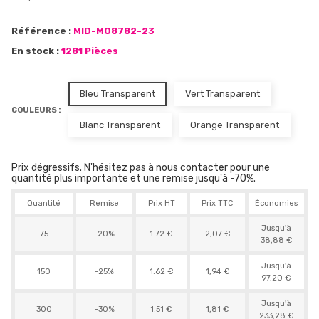
Référence :
MID-MO8782-23
En stock :
1281 Pièces
Bleu Transparent
Vert Transparent
COULEURS :
Blanc Transparent
Orange Transparent
Prix dégressifs. N'hésitez pas à nous contacter pour une
quantité plus importante et une remise jusqu'à -70%.
Quantité
Remise
Prix HT
Prix TTC
Économies
Jusqu'à
75
-20%
1.72 €
2,07 €
38,88 €
Jusqu'à
150
-25%
1.62 €
1,94 €
97,20 €
Jusqu'à
300
-30%
1.51 €
1,81 €
233,28 €