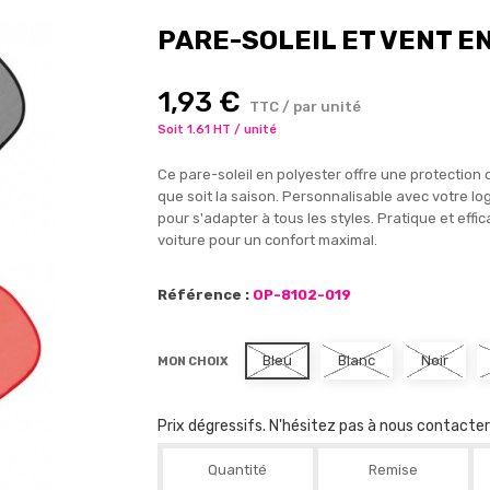
PARE-SOLEIL ET VENT E
1,93 €
TTC / par unité
Soit 1.61 HT / unité
Ce pare-soleil en polyester offre une protection o
que soit la saison. Personnalisable avec votre logo,
pour s'adapter à tous les styles. Pratique et eff
voiture pour un confort maximal.
Référence :
OP-8102-019
Bleu
Blanc
Noir
MON CHOIX
Prix dégressifs. N'hésitez pas à nous contacte
Quantité
Remise