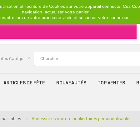
tilisation et l'écriture de Cookies sur votre appareil connecté. Ces Cook
navigation, actualiser votre panier,
nnaître lors de votre prochaine visite et sécuriser votre connexion.
keyboard_arrow_down
Toutes Catégories
ARTICLES DE FÊTE
NOUVEAUTÉS
TOP VENTES
B
nnalisables
Accessoires voiture publicitaires personnalisables