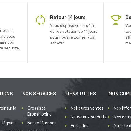
Retour 14 jours
De
Vous disposez d'un délai
Vo
 et à la
de rétractation de 14 jours
to
ale vous
pour nous retourner vos
aff
faire vos
achats*.
mei
e sécurité.
TIONS
NOS SERVICES
LIENS UTILES
MON COM
oir sur la
Grossiste
Meilleures ventes
Mes info
Dropshipping
Nouveaux produits
Mes com
 légales
Nos références
En soldes
Ma liste 