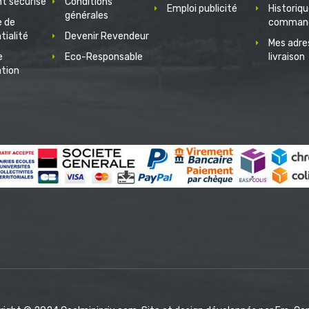
t sécurisé
Conditions
Emploi publicité
Historiq
générales
e de
comman
tialité
Devenir Revendeur
Mes adre
e
Eco-Responsable
livraison
ation