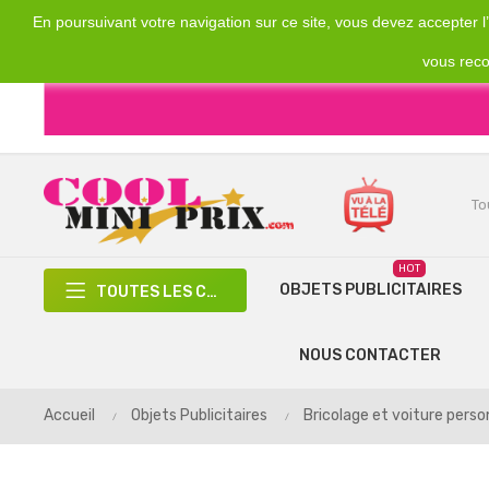
En poursuivant votre navigation sur ce site, vous devez accepter l’u
Emplacement
Devise
€
France
EUR
vous reco
HOT
OBJETS PUBLICITAIRES
TOUTES LES CATÉGORIES
NOUS CONTACTER
Accueil
Objets Publicitaires
Bricolage et voiture perso