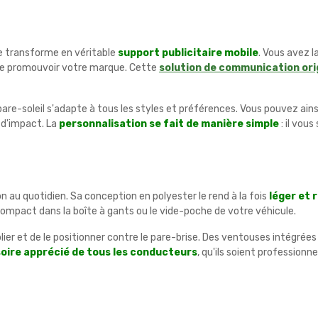
se transforme en véritable
support publicitaire mobile
. Vous avez l
 de promouvoir votre marque. Cette
solution de communication ori
e pare-soleil s'adapte à tous les styles et préférences. Vous pouvez ains
 d'impact. La
personnalisation se fait de manière simple
: il vous
ion au quotidien. Sa conception en polyester le rend à la fois
léger et 
 compact dans la boîte à gants ou le vide-poche de votre véhicule.
e déplier et de le positionner contre le pare-brise. Des ventouses intég
oire apprécié de tous les conducteurs
, qu'ils soient professionne