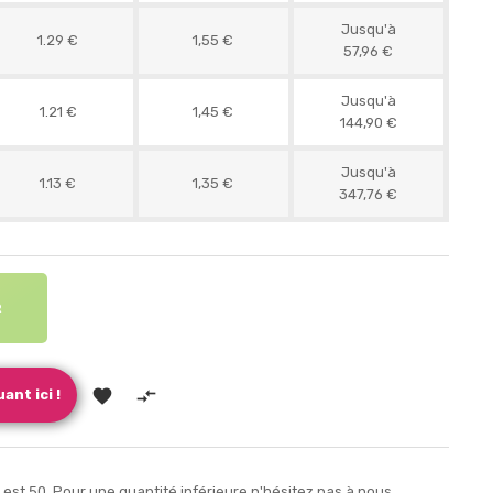
Jusqu'à
1.29 €
1,55 €
57,96 €
Jusqu'à
1.21 €
1,45 €
144,90 €
Jusqu'à
1.13 €
1,35 €
347,76 €
R


ant ici !
est 50. Pour une quantité inférieure n'hésitez pas à nous