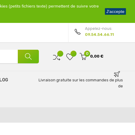
ies (petits fichiers texte) permettent de suivre votre
Bienvenue !
J'accepte
Mon compte
Appelez-nous:
09.54.54.66.11
0
0,00 €
LOG
Livraison gratuite sur les commandes de plus
de
69€