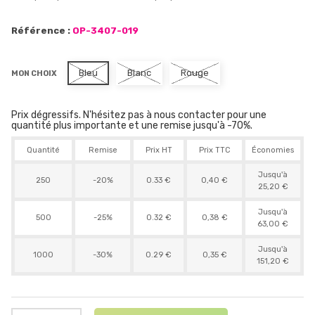
Référence :
OP-3407-019
Bleu
Blanc
Rouge
MON CHOIX
Prix dégressifs. N'hésitez pas à nous contacter pour une
quantité plus importante et une remise jusqu'à -70%.
Quantité
Remise
Prix HT
Prix TTC
Économies
Jusqu'à
250
-20%
0.33 €
0,40 €
25,20 €
Jusqu'à
500
-25%
0.32 €
0,38 €
63,00 €
Jusqu'à
1000
-30%
0.29 €
0,35 €
151,20 €