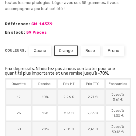
toutes les morphologies. Léger avec ses 55 grammes, il vous
accompagnera partout cet été !
Référence :
CM-14339
En stock :
59 Pièces
Jaune
Orange
Rose
Prune
COULEURS :
Prix dégressifs. N'hésitez pas à nous contacter pour une
quantité plus importante et une remise jusqu'à -70%.
Quantité
Remise
Prix HT
Prix TTC
Économies
Jusqu'à
12
-10%
2.26 €
2,71 €
3,61 €
Jusqu'à
25
-15%
2.13 €
2,56 €
11,30 €
Jusqu'à
50
-20%
2.01 €
2,41 €
30,12 €