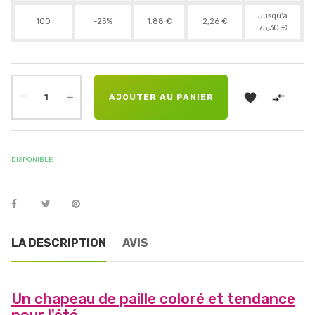
Jusqu'à
100
-25%
1.88 €
2,26 €
75,30 €


AJOUTER AU PANIER
DISPONIBLE
LA DESCRIPTION
AVIS
Un chapeau de paille coloré et tendance
pour l'été