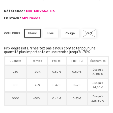
Référence :
MID-MO9556-06
En stock :
581 Pièces
Blanc
Bleu
Rouge
Vert
COULEURS :
Prix dégressifs. N'hésitez pas à nous contacter pour une
quantité plus importante et une remise jusqu'à -70%.
Quantité
Remise
Prix HT
Prix TTC
Économies
Jusqu'à
250
-20%
0.50 €
0,60 €
37,80 €
Jusqu'à
500
-25%
0.47 €
0,57 €
94,50 €
Jusqu'à
1000
-30%
0.44 €
0,53 €
226,80 €