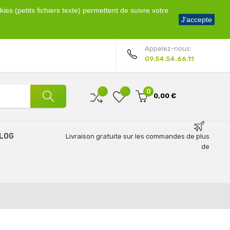
ies (petits fichiers texte) permettent de suivre votre
Bienvenue !
J'accepte
Mon compte
Appelez-nous:
09.54.54.66.11
0
0,00 €
LOG
Livraison gratuite sur les commandes de plus
de
69€