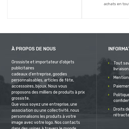
achats en tout
À PROPOS DE NOUS
INFORMA
Grossiste et importateur d'objets
Tout sav
publicitaires
livraison
cadeaux d'entreprise, goodies
Mentions
personnalisables, articles de fête,
accessoires, bijoux. Nous vous
Paiemen
proposons des milliers de produits à prix
Politiqu
grossiste.
confiden
Que vous soyez une entreprise, une
Droits d
association ou une collectivité, nous
rétract
personnalisons les produits à votre
image avec votre logo. Nos contacts
dans des usines à travers le monde