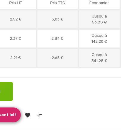
Prix HT
Prix TTC
Économies
Jusqu'à
2.52 €
3,03 €
56,88 €
Jusqu'à
2.37 €
2,84 €
142,20 €
Jusqu'à
2.21 €
2,65 €
341,28 €
R


ant ici !