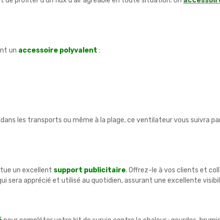
de profiter d'un flux d'air agréable en toute situation. Un
accessoir
ont un
accessoire polyvalent
:
 dans les transports ou même à la plage, ce ventilateur vous suivra p
itue un excellent
support publicitaire
. Offrez-le à vos clients et c
qui sera apprécié et utilisé au quotidien, assurant une excellente visibil