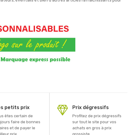
ateurs, éventails et bien d'autres articles rafraîchissants pour
s petits prix
Prix dégressifs
us êtes certain de
Profitez de prix dégressifs
ujours faire de bonnes
sur tout le site pour vos
aires et de payer le
achats en gros à prix
lleur prix.
grossiste.