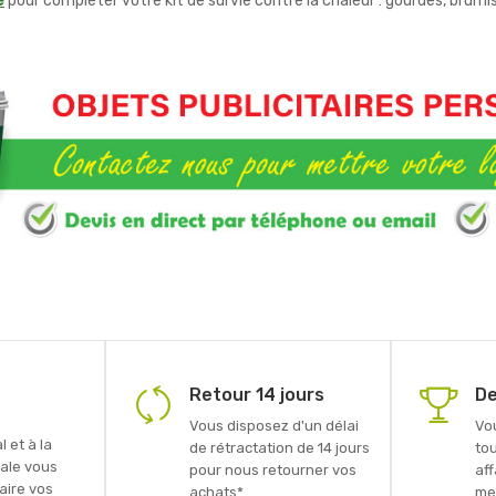
é
pour compléter votre kit de survie contre la chaleur : gourdes, brumis
Retour 14 jours
De
Vous disposez d'un délai
Vo
 et à la
de rétractation de 14 jours
to
ale vous
pour nous retourner vos
aff
faire vos
achats*.
mei