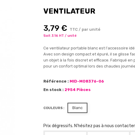
VENTILATEUR
3,79 €
TTC / par unité
Soit 3.16 HT / unité
Ce ventilateur portable blanc est l'accessoire i
Avec son design compact et épuré, il se glisse fa
un objet à la fois discret et efficace. Fabriqué en 
pour un confort optimal lors des chaudes journée
Référence :
MID-MO8376-06
En stock :
2954 Pièces
Blanc
COULEURS :
Prix dégressifs. N'hésitez pas à nous contacte