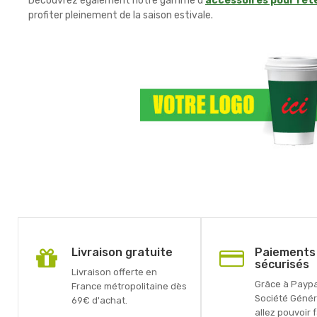
Découvrez également notre gamme d'
accessoires pour l'ét
profiter pleinement de la saison estivale.
Livraison gratuite
Paiements
sécurisés
Livraison offerte en
Grâce à Paypal
France métropolitaine dès
Société Génér
69€ d'achat.
allez pouvoir 