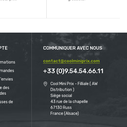
PTE
COMMUNIQUER AVEC NOUS
contact@coolminiprix.com
rmations
+33 (0)9.54.54.66.11
mandes
d'envies
Cool Mini Prix - Filliale ( AW
ue des
Distribution )
des
Siège social
43 rue de la chapelle
sses de
67130 Russ
France (Alsace)