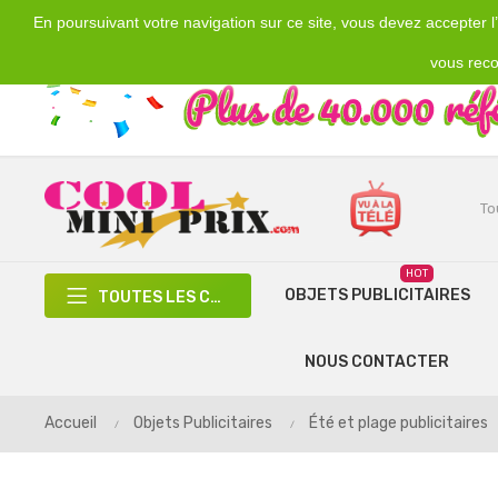
En poursuivant votre navigation sur ce site, vous devez accepter l’u
Emplacement
Devise
€
France
EUR
vous reco
HOT
OBJETS PUBLICITAIRES
TOUTES LES CATÉGORIES
NOUS CONTACTER
Accueil
Objets Publicitaires
Été et plage publicitaires