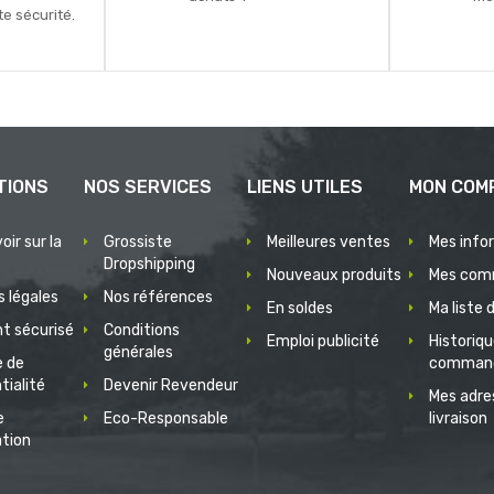
e sécurité.
TIONS
NOS SERVICES
LIENS UTILES
MON COM
oir sur la
Grossiste
Meilleures ventes
Mes info
Dropshipping
Nouveaux produits
Mes com
 légales
Nos références
En soldes
Ma liste 
t sécurisé
Conditions
Emploi publicité
Historiq
générales
e de
comman
tialité
Devenir Revendeur
Mes adre
e
Eco-Responsable
livraison
ation