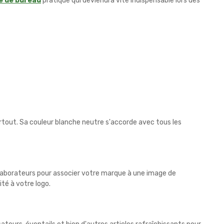
e de bureau
pratique qui deviendra vite indispensable lors des
artout. Sa couleur blanche neutre s'accorde avec tous les
ollaborateurs pour associer votre marque à une image de
ité à votre logo.