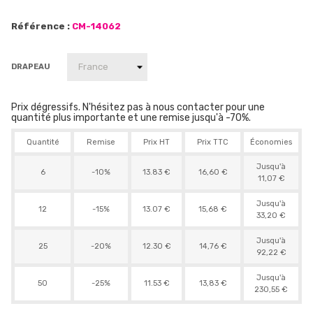
Référence :
CM-14062
DRAPEAU
Prix dégressifs. N'hésitez pas à nous contacter pour une
quantité plus importante et une remise jusqu'à -70%.
Quantité
Remise
Prix HT
Prix TTC
Économies
Jusqu'à
6
-10%
13.83 €
16,60 €
11,07 €
Jusqu'à
12
-15%
13.07 €
15,68 €
33,20 €
Jusqu'à
25
-20%
12.30 €
14,76 €
92,22 €
Jusqu'à
50
-25%
11.53 €
13,83 €
230,55 €