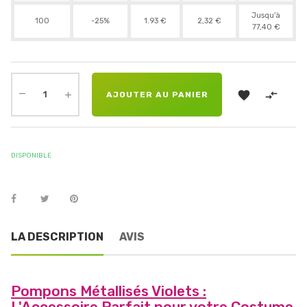
Jusqu'à
100
-25%
1.93 €
2,32 €
77,40 €


AJOUTER AU PANIER
DISPONIBLE
LA DESCRIPTION
AVIS
Pompons Métallisés Violets :
L'Accessoire Parfait pour votre Costume