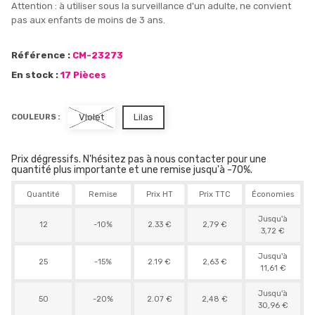
Attention : à utiliser sous la surveillance d'un adulte, ne convient
pas aux enfants de moins de 3 ans.
Référence :
CM-23273
En stock :
17 Pièces
Violet
Lilas
COULEURS :
Prix dégressifs. N'hésitez pas à nous contacter pour une
quantité plus importante et une remise jusqu'à -70%.
Quantité
Remise
Prix HT
Prix TTC
Économies
Jusqu'à
12
-10%
2.33 €
2,79 €
3,72 €
Jusqu'à
25
-15%
2.19 €
2,63 €
11,61 €
Jusqu'à
50
-20%
2.07 €
2,48 €
30,96 €