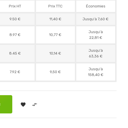
Prix HT
Prix TTC
Économies
9.50 €
11,40 €
Jusqu'à 7,60 €
Jusqu'à
8.97 €
10,77 €
22,81 €
Jusqu'à
8.45 €
10,14 €
63,36 €
Jusqu'à
7.92 €
9,50 €
158,40 €


R