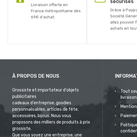
sécurisés
Livraison offerte en
Grâce à Paypal
France métropolitaine dès
Société Génér
69€ d'achat.
allez pouvoir 
achats en tout
À PROPOS DE NOUS
INFORMA
Grossiste et importateur d'objets
Tout sav
publicitaires
livraison
cadeaux d'entreprise, goodies
Mentions
personnalisables, articles de fête,
accessoires, bijoux. Nous vous
Paiemen
proposons des milliers de produits à prix
Politiqu
grossiste.
confiden
Que vous soyez une entreprise, une