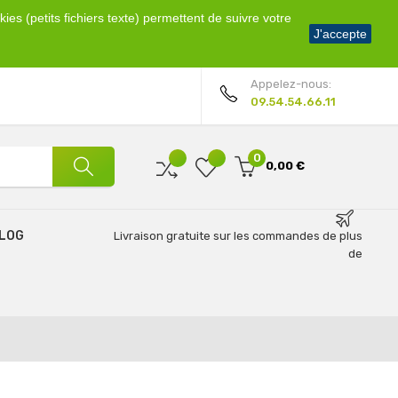
ies (petits fichiers texte) permettent de suivre votre
Bienvenue !
J'accepte
Mon compte
Appelez-nous:
09.54.54.66.11
0
0,00 €
LOG
Livraison gratuite sur les commandes de plus
de
69€