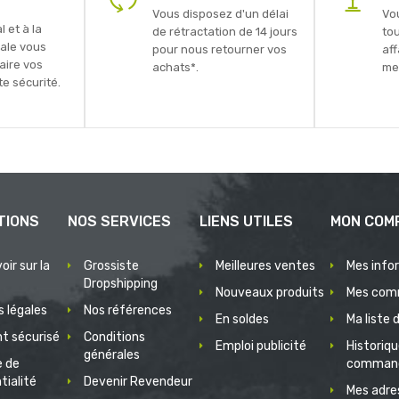
Vous disposez d'un délai
Vo
 et à la
de rétractation de 14 jours
to
ale vous
pour nous retourner vos
aff
faire vos
achats*.
mei
e sécurité.
TIONS
NOS SERVICES
LIENS UTILES
MON COM
oir sur la
Grossiste
Meilleures ventes
Mes info
Dropshipping
Nouveaux produits
Mes com
 légales
Nos références
En soldes
Ma liste 
t sécurisé
Conditions
Emploi publicité
Historiq
générales
e de
comman
tialité
Devenir Revendeur
Mes adre