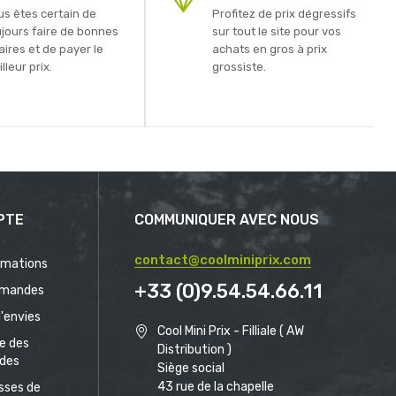
us êtes certain de
Profitez de prix dégressifs
ujours faire de bonnes
sur tout le site pour vos
aires et de payer le
achats en gros à prix
lleur prix.
grossiste.
PTE
COMMUNIQUER AVEC NOUS
contact@coolminiprix.com
rmations
+33 (0)9.54.54.66.11
mandes
d'envies
Cool Mini Prix - Filliale ( AW
ue des
Distribution )
des
Siège social
43 rue de la chapelle
sses de