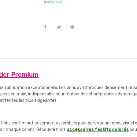
DISPONIBLE
ader Premium
 de fabrication exceptionnelle. Les brins synthétiques densément répa
rise en main, indispensable pour réaliser des chorégraphies dynami
 attentes les plus exigeantes.
s brins sont minutieusement assemblés pour garantir un rendu visuel o
pour chaque coloris. Découvrez nos
accessoires festifs colorés
pou