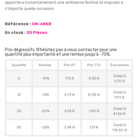
apportera instantanément une ambiance festive et enjouée à
n'importe quelle occasion.
Référence :
CM-6858
En stock :
30 Pièces
Prix dégressifs. N'hésitez pas à nous contacter pour une
quantité plus importante et une remise jusqu'à -70%.
Quantité
Remise
Prix HT
Prix TTC
Économies
Jusqu'à
6
-10%
7.13 €
8,55 €
5,70 €
Jusqu'à
12
-15%
6.73 €
8,08 €
17,11 €
Jusqu'à
25
-20%
6.33 €
7,60 €
47,52 €
Jusqu'à
50
-25%
5.94 €
7,13 €
118,80 €