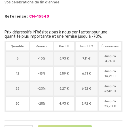
vos célébrations de fin d'année.
Référence :
CM-15540
Prix dégressifs. N'hésitez pas à nous contacter pour une
quantité plus importante et une remise jusqu'à -70%.
Quantité
Remise
Prix HT
Prix TTC
Économies
Jusqu'à
6
-10%
5.93 €
7,11 €
4,74 €
Jusqu'à
12
-15%
5.59 €
6,71 €
14,21 €
Jusqu'à
25
-20%
5.27 €
6,32 €
39,48 €
Jusqu'à
50
-25%
4.93 €
5,92 €
98,70 €