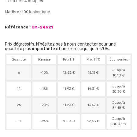
1 x lot de 24 bougies.
Matière : 100% plastique.
Référence :
CM-24621
Prix dégressifs. N'hésitez pas à nous contacter pour une
quantité plus importante et une remise jusqu'à -70%.
Quantité
Remise
Prix HT
Prix TTC
Économies
Jusqu'à
6
-10%
12.62 €
15,15 €
10,10 €
Jusqu'à
12
-15%
11.93 €
14,31 €
30,30 €
Jusqu'à
25
-20%
11.23 €
13,47 €
84,18 €
Jusqu'à
50
-25%
10.53 €
12,63 €
210,45 €