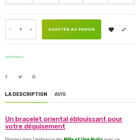


AJOUTER AU PANIER
DISPONIBLE
LA DESCRIPTION
AVIS
Un bracelet oriental éblouissant pour
votre déguisement
Plongez dans l'ambiance des
Mille et Une Nuits
avec ce