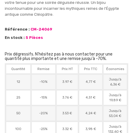
votre tenue pour une soirée déguisée réussie. Un bijou
incontournable pour incarner les mythiques reines de l'Égypte
antique comme Cléopâtre.
Référence :
CM-24069
En stock :
5 Pièces
Prix dégressifs. N'hésitez pas à nous contacter pour une
quantité plus importante et une remise jusqu'à -70%.
Quantité
Remise
Prix HT
Prix TTC
Économies
Jusqu'à
12
-10%
3.97 €
4,77 €
6,36 €
Jusqu'à
25
-15%
3.76 €
4,51 €
19,89 €
Jusqu'à
50
-20%
3.53 €
4,24 €
53,04 €
Jusqu'à
100
-25%
3.32 €
3,98 €
132,60 €