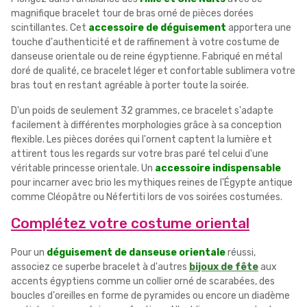
magnifique bracelet tour de bras orné de pièces dorées
scintillantes. Cet
accessoire de déguisement
apportera une
touche d'authenticité et de raffinement à votre costume de
danseuse orientale ou de reine égyptienne. Fabriqué en métal
doré de qualité, ce bracelet léger et confortable sublimera votre
bras tout en restant agréable à porter toute la soirée.
D'un poids de seulement 32 grammes, ce bracelet s'adapte
facilement à différentes morphologies grâce à sa conception
flexible. Les pièces dorées qui l'ornent captent la lumière et
attirent tous les regards sur votre bras paré tel celui d'une
véritable princesse orientale. Un
accessoire indispensable
pour incarner avec brio les mythiques reines de l'Égypte antique
comme Cléopâtre ou Néfertiti lors de vos soirées costumées.
Complétez votre costume oriental
Pour un
déguisement de danseuse orientale
réussi,
associez ce superbe bracelet à d'autres
bijoux de fête
aux
accents égyptiens comme un collier orné de scarabées, des
boucles d'oreilles en forme de pyramides ou encore un diadème