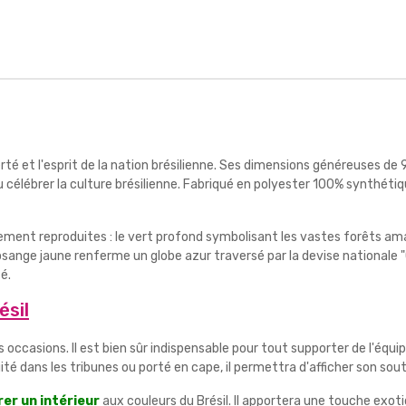
erté et l'esprit de la nation brésilienne. Ses dimensions généreuses d
 ou célébrer la culture brésilienne. Fabriqué en polyester 100% synthét
lement reproduites : le vert profond symbolisant les vastes forêts ama
e losange jaune renferme un globe azur traversé par la devise nationale
é.
ésil
ccasions. Il est bien sûr indispensable pour tout supporter de l'équip
té dans les tribunes ou porté en cape, il permettra d'afficher son sou
er un intérieur
aux couleurs du Brésil. Il apportera une touche exot