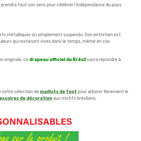
au prendra tout son sens pour célébrer l'indépendance du pays
œillets métalliques ou simplement suspendu. Son entretien est
couleurs qui resteront vives dans le temps, même en cas
n originale, ce
drapeau officiel du Brésil
saura répondre à
e notre sélection de
maillots de foot
pour arborer fièrement le
essoires de décoration
aux motifs brésiliens.