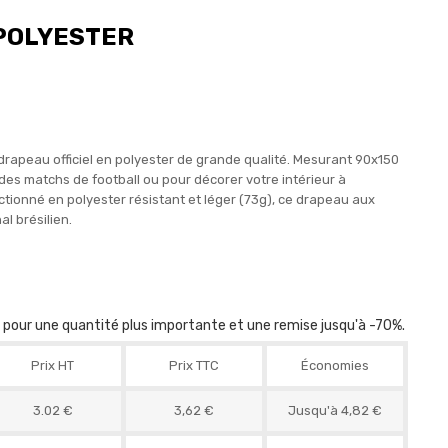
 POLYESTER
 drapeau officiel en polyester de grande qualité. Mesurant 90x150
 des matchs de football ou pour décorer votre intérieur à
ectionné en polyester résistant et léger (73g), ce drapeau aux
l brésilien.
r pour une quantité plus importante et une remise jusqu'à -70%.
Prix HT
Prix TTC
Économies
3.02 €
3,62 €
Jusqu'à 4,82 €