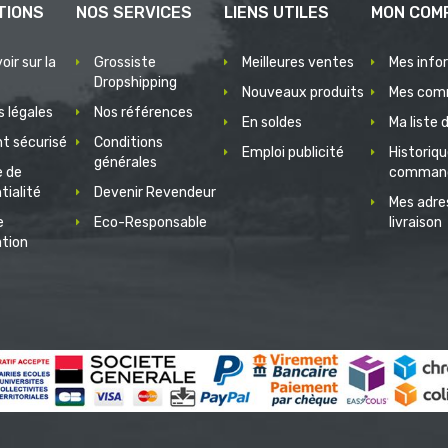
TIONS
NOS SERVICES
LIENS UTILES
MON COM
oir sur la
Grossiste
Meilleures ventes
Mes info
Dropshipping
Nouveaux produits
Mes com
 légales
Nos références
En soldes
Ma liste 
t sécurisé
Conditions
Emploi publicité
Historiq
générales
e de
comman
tialité
Devenir Revendeur
Mes adre
e
Eco-Responsable
livraison
ation