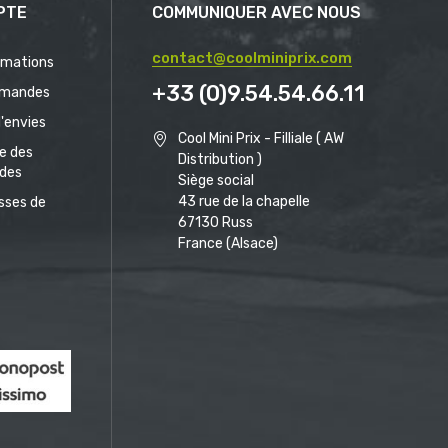
PTE
COMMUNIQUER AVEC NOUS
contact@coolminiprix.com
rmations
+33 (0)9.54.54.66.11
mandes
d'envies
Cool Mini Prix - Filliale ( AW
ue des
Distribution )
des
Siège social
43 rue de la chapelle
sses de
67130 Russ
France (Alsace)