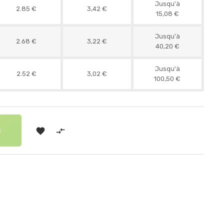
Jusqu'à
2.85 €
3,42 €
15,08 €
Jusqu'à
2.68 €
3,22 €
40,20 €
Jusqu'à
2.52 €
3,02 €
100,50 €


R