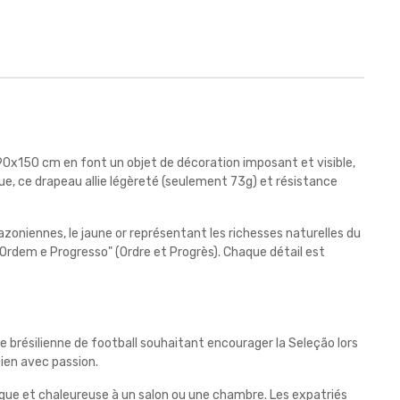
e 90x150 cm en font un objet de décoration imposant et visible,
ique, ce drapeau allie légèreté (seulement 73g) et résistance
zoniennes, le jaune or représentant les richesses naturelles du
 "Ordem e Progresso" (Ordre et Progrès). Chaque détail est
e brésilienne de football souhaitant encourager la Seleção lors
tien avec passion.
ique et chaleureuse à un salon ou une chambre. Les expatriés