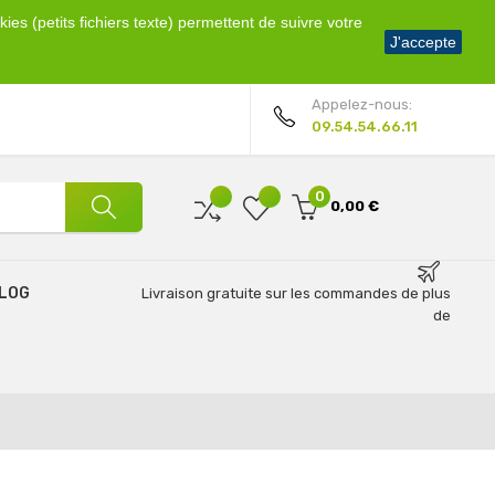
ies (petits fichiers texte) permettent de suivre votre
Bienvenue !
J'accepte
Mon compte
Appelez-nous:
09.54.54.66.11
0
0,00 €
LOG
Livraison gratuite sur les commandes de plus
de
69€