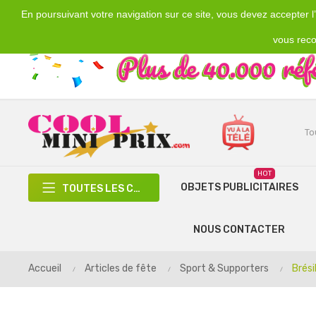
En poursuivant votre navigation sur ce site, vous devez accepter l’u
Emplacement
Devise
€
France
EUR
vous reco
HOT
OBJETS PUBLICITAIRES
TOUTES LES CATÉGORIES
NOUS CONTACTER
Accueil
Articles de fête
Sport & Supporters
Brési