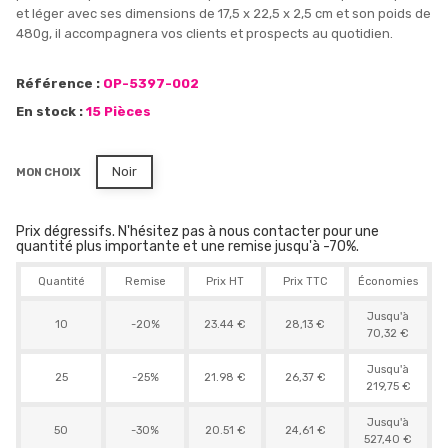
et léger avec ses dimensions de 17,5 x 22,5 x 2,5 cm et son poids de
480g, il accompagnera vos clients et prospects au quotidien.
Référence :
OP-5397-002
En stock :
15 Pièces
Noir
MON CHOIX
Prix dégressifs. N'hésitez pas à nous contacter pour une
quantité plus importante et une remise jusqu'à -70%.
Quantité
Remise
Prix HT
Prix TTC
Économies
Jusqu'à
10
-20%
23.44 €
28,13 €
70,32 €
Jusqu'à
25
-25%
21.98 €
26,37 €
219,75 €
Jusqu'à
50
-30%
20.51 €
24,61 €
527,40 €