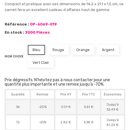
Compact et pratique avec ses dimensions de 14,2 x 21,1 x 1,5 cm, ce
carnet fera un excellent cadeau d'affaires haut de gamme.
Référence :
OP-6069-019
En stock :
3000 Pièces
Bleu
Rouge
Orange
Argent
MON CHOIX
Vert Clair
Prix dégressifs. N'hésitez pas à nous contacter pour une
quantité plus importante et une remise jusqu'à -70%.
Quantité
Remise
Prix HT
Prix TTC
Économies
Jusqu'à
36
-20%
3.01 €
3,61 €
32,49 €
Jusqu'à
72
-25%
2.82 €
3,38 €
81,22 €