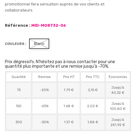
promotionnel fera sensation auprès de vos clients et
collaborateurs.
Référence :
MID-MO8732-06
Blanc
COULEURS :
Prix dégressifs. N'hésitez pas à nous contacter pour une
quantité plus importante et une remise jusqu'à -70%.
Quantité
Remise
Prix HT
Prix TTC
Économies
Jusqu'à
75
-20%
1.79 €
2,15 €
40,32 €
Jusqu'à
150
-25%
1.68 €
2,02 €
100,80 €
Jusqu'à
300
-30%
1.57 €
1,88 €
241,92 €