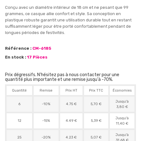
Conçu avec un diamètre intérieur de 18 cm et ne pesant que 99
grammes, ce casque allie confort et style. Sa conception en
plastique robuste garantit une utilisation durable tout en restant
suffisamment léger pour être porté confortablement pendant de
longues périodes de festivités.
Référence :
CM-6185
En stock :
17 Pièces
Prix dégressifs. N'hésitez pas à nous contacter pour une
quantité plus importante et une remise jusqu'à -70%.
Quantité
Remise
Prix HT
Prix TTC
Économies
Jusqu'à
6
-10%
4.75 €
5,70 €
3,80 €
Jusqu'à
12
-15%
4.49 €
5,39 €
11,40 €
Jusqu'à
25
-20%
4.23 €
5,07 €
31,68 €