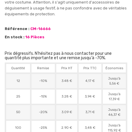
votre costume. Attention, il s'agit uniquement d'accessoires de
déguisement à usage festif, à ne pas confondre avec de véritables
équipements de protection.
Référence :
CM-16666
En stock :
16 Pièces
Prix dégressifs. N'hésitez pas à nous contacter pour une
quantité plus importante et une remise jusqu'à -70%.
Quantité
Remise
Prix HT
Prix TTC
Économies
Jusqu'à
12
-10%
3.48 €
4,17 €
5,56 €
Jusqu'à
25
-15%
3.28 €
3,94 €
17,39 €
Jusqu'à
50
-20%
3.09 €
3,71 €
46,37 €
Jusqu'à
100
-25%
2.90 €
3,48 €
115,92 €