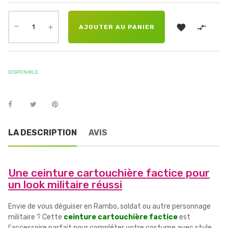


AJOUTER AU PANIER
DISPONIBLE
LA DESCRIPTION
AVIS
Une ceinture cartouchière factice pour
un look militaire réussi
Envie de vous déguiser en Rambo, soldat ou autre personnage
militaire ? Cette
ceinture cartouchière factice
est
l'accessoire parfait pour compléter votre costume avec style