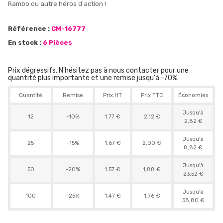
Rambo ou autre héros d'action !
Référence :
CM-16777
En stock :
6 Pièces
Prix dégressifs. N'hésitez pas à nous contacter pour une
quantité plus importante et une remise jusqu'à -70%.
Quantité
Remise
Prix HT
Prix TTC
Économies
Jusqu'à
12
-10%
1.77 €
2,12 €
2,82 €
Jusqu'à
25
-15%
1.67 €
2,00 €
8,82 €
Jusqu'à
50
-20%
1.57 €
1,88 €
23,52 €
Jusqu'à
100
-25%
1.47 €
1,76 €
58,80 €