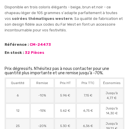
Disponible en trois coloris élégants - beige, brun et noir - ce
chapeau léger de 105 grammes s'adapte parfaitement à toutes
vos
soirées thématiques western
. Sa qualité de fabrication et
son design fidèle aux codes du Far West en font un accessoire
incontournable pour vos festivités.
Référence :
CM-24473
En stock :
32 Pièces
Prix dégressifs. N'hésitez pas à nous contacter pour une
quantité plus importante et une remise jusqu'à -70%.
Quantité
Remise
Prix HT
Prix TTC
Économies
Jusqu'à
6
-10%
5.96 €
7,15 €
4,77 €
Jusqu'à
12
-15%
5.62 €
6,75 €
14,30 €
Jusqu'à
25
-20%
5.30 €
6,36 €
39,72 €