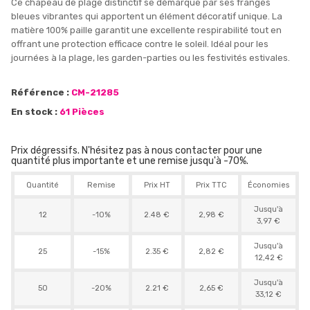
Ce chapeau de plage distinctif se démarque par ses franges
bleues vibrantes qui apportent un élément décoratif unique. La
matière 100% paille garantit une excellente respirabilité tout en
offrant une protection efficace contre le soleil. Idéal pour les
journées à la plage, les garden-parties ou les festivités estivales.
Référence :
CM-21285
En stock :
61 Pièces
Prix dégressifs. N'hésitez pas à nous contacter pour une
quantité plus importante et une remise jusqu'à -70%.
Quantité
Remise
Prix HT
Prix TTC
Économies
Jusqu'à
12
-10%
2.48 €
2,98 €
3,97 €
Jusqu'à
25
-15%
2.35 €
2,82 €
12,42 €
Jusqu'à
50
-20%
2.21 €
2,65 €
33,12 €