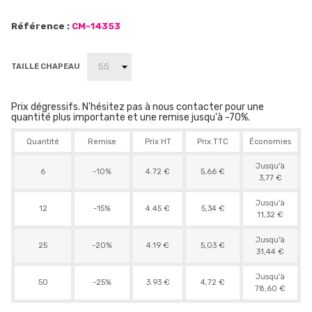
Référence :
CM-14353
TAILLE CHAPEAU
Prix dégressifs. N'hésitez pas à nous contacter pour une
quantité plus importante et une remise jusqu'à -70%.
Quantité
Remise
Prix HT
Prix TTC
Économies
Jusqu'à
6
-10%
4.72 €
5,66 €
3,77 €
Jusqu'à
12
-15%
4.45 €
5,34 €
11,32 €
Jusqu'à
25
-20%
4.19 €
5,03 €
31,44 €
Jusqu'à
50
-25%
3.93 €
4,72 €
78,60 €