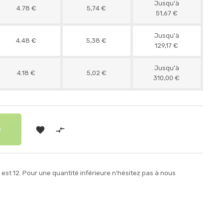
Jusqu'à
4.78 €
5,74 €
51,67 €
Jusqu'à
4.48 €
5,38 €
129,17 €
Jusqu'à
4.18 €
5,02 €
310,00 €


R
st 12. Pour une quantité inférieure n'hésitez pas à nous