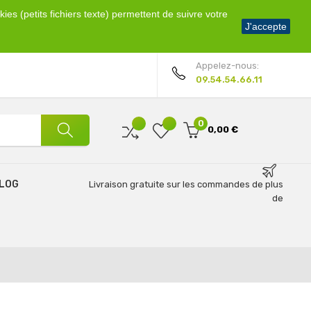
ies (petits fichiers texte) permettent de suivre votre
Bienvenue !
J'accepte
Mon compte
Appelez-nous:
09.54.54.66.11
0
0,00 €
LOG
Livraison gratuite sur les commandes de plus
de
69€