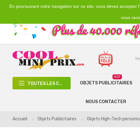
En poursuivant votre navigation sur ce site, vous devez accepter l’u
Emplacement
Devise
€
France
EUR
vous reco
HOT
OBJETS PUBLICITAIRES
TOUTES LES CATÉGORIES
NOUS CONTACTER
Accueil
Objets Publicitaires
Objets High-Tech personna