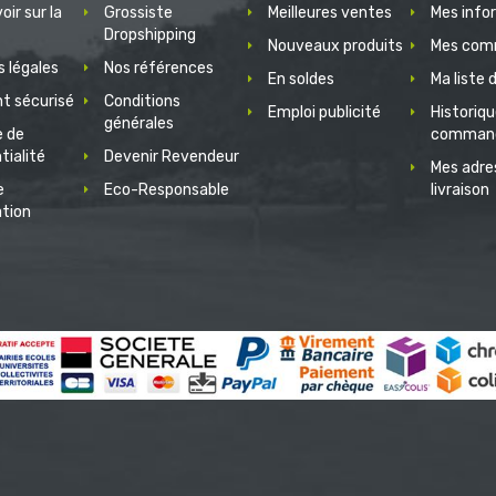
oir sur la
Grossiste
Meilleures ventes
Mes info
Dropshipping
Nouveaux produits
Mes com
 légales
Nos références
En soldes
Ma liste 
t sécurisé
Conditions
Emploi publicité
Historiq
générales
e de
comman
tialité
Devenir Revendeur
Mes adre
e
Eco-Responsable
livraison
ation