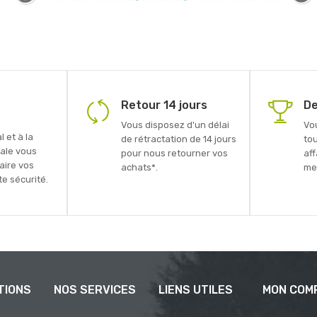
Retour 14 jours
De
Vous disposez d'un délai
Vo
 et à la
de rétractation de 14 jours
to
ale vous
pour nous retourner vos
aff
faire vos
achats*.
mei
e sécurité.
TIONS
NOS SERVICES
LIENS UTILES
MON COM