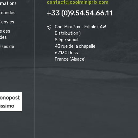
contact@coolminiprix.com
rmations
+33 (0)9.54.54.66.11
mandes
d'envies
Cool Mini Prix - Filliale ( AW
ue des
Distribution )
des
Siège social
43 rue de la chapelle
sses de
67130 Russ
France (Alsace)