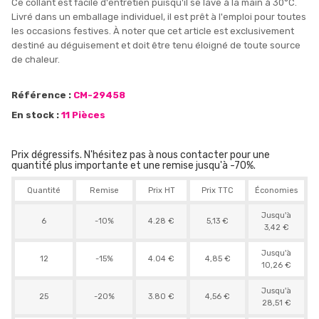
Ce collant est facile d'entretien puisqu'il se lave à la main à 30°C.
Livré dans un emballage individuel, il est prêt à l'emploi pour toutes
les occasions festives. À noter que cet article est exclusivement
destiné au déguisement et doit être tenu éloigné de toute source
de chaleur.
Référence :
CM-29458
En stock :
11 Pièces
Prix dégressifs. N'hésitez pas à nous contacter pour une
quantité plus importante et une remise jusqu'à -70%.
Quantité
Remise
Prix HT
Prix TTC
Économies
Jusqu'à
6
-10%
4.28 €
5,13 €
3,42 €
Jusqu'à
12
-15%
4.04 €
4,85 €
10,26 €
Jusqu'à
25
-20%
3.80 €
4,56 €
28,51 €