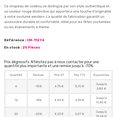
Ce chapeau de cowboy se distingue par son style authentique et
sa couleur rouge distinctive qui apportera une touche d'originalité
à votre costume western. La qualité de fabrication garantit un
accessoire durable et confortable, idéal pour les fêtes costumées
ou les événements à thème.
Référence :
CM-11274
En stock :
25 Pièces
Prix dégressifs. N'hésitez pas à nous contacter pour une
quantité plus importante et une remise jusqu'à -70%.
Quantité
Remise
Prix HT
Prix TTC
Économies
Jusqu'à
6
-10%
4.75 €
5,70 €
3,80 €
Jusqu'à
12
-15%
4.49 €
5,39 €
11,40 €
Jusqu'à
25
-20%
4.23 €
5,07 €
31,68 €