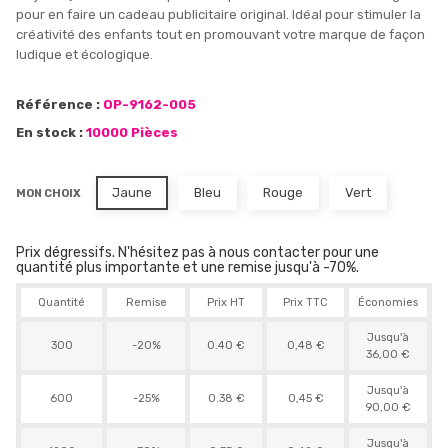
pour en faire un cadeau publicitaire original. Idéal pour stimuler la
créativité des enfants tout en promouvant votre marque de façon
ludique et écologique.
Référence :
OP-9162-005
En stock :
10000 Pièces
Jaune
Bleu
Rouge
Vert
MON CHOIX
Prix dégressifs. N'hésitez pas à nous contacter pour une
quantité plus importante et une remise jusqu'à -70%.
Quantité
Remise
Prix HT
Prix TTC
Économies
Jusqu'à
300
-20%
0.40 €
0,48 €
36,00 €
Jusqu'à
600
-25%
0.38 €
0,45 €
90,00 €
Jusqu'à