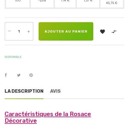
100
-25%
1.14 €
1,37 €
45,75 €


AJOUTER AU PANIER
DISPONIBLE
LA DESCRIPTION
AVIS
Caractéristiques de la Rosace
Décorative