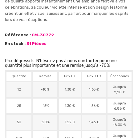
de qualité apporte instantanément une ambiance festive à vos
célébrations. Sa couleur violette intense et son design festonné
créent un effet visuel saisissant, parfait pour marquer les esprits
lors de vos réceptions.
Référence :
CM-30772
En stock :
31 Pièces
Prix dégressifs. N'hésitez pas à nous contacter pour une
quantité plus importante et une remise jusqu'à -70%.
Quantité
Remise
Prix HT
Prix TTC
Économies
Jusqu'à
12
-10%
1.38 €
1,65 €
2,20 €
Jusqu'à
25
-15%
1.30 €
1,56 €
6,86 €
Jusqu'à
50
-20%
1.22 €
1,46 €
18,30 €
Jusqu'à