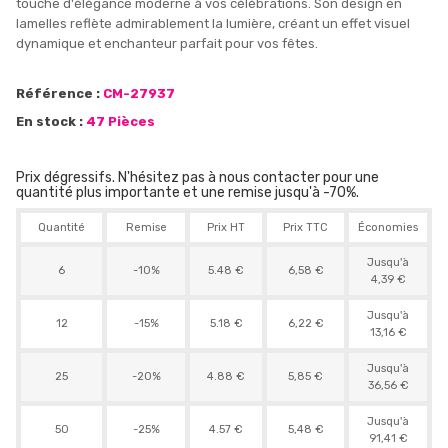
touche d'élégance moderne à vos célébrations. Son design en
lamelles reflète admirablement la lumière, créant un effet visuel
dynamique et enchanteur parfait pour vos fêtes.
Référence :
CM-27937
En stock :
47 Pièces
Prix dégressifs. N'hésitez pas à nous contacter pour une
quantité plus importante et une remise jusqu'à -70%.
Quantité
Remise
Prix HT
Prix TTC
Économies
Jusqu'à
6
-10%
5.48 €
6,58 €
4,39 €
Jusqu'à
12
-15%
5.18 €
6,22 €
13,16 €
Jusqu'à
25
-20%
4.88 €
5,85 €
36,56 €
Jusqu'à
50
-25%
4.57 €
5,48 €
91,41 €