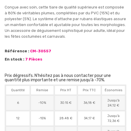
Conçue avec soin, cette tiare de qualité supérieure est composée
à 80% de véritables plumes, complétées par du PVC (15%) et du
polyester (5%). Le système d'attache par rubans élastiques assure
un maintien confortable et ajustable pour toutes les morphologies.
Un accessoire de déguisement sophistiqué pour adulte, idéal pour
les fêtes costumées et carnavals.
Référence :
CM-30557
En stock :
7 Pièces
Prix dégressifs. N'hésitez pas à nous contacter pour une
quantité plus importante et une remise jusqu'à -70%.
Quantité
Remise
Prix HT
Prix TTC
Économies
Jusqu'à
6
-10%
30.15 €
36,18 €
24,12 €
Jusqu'à
12
-15%
28.48 €
34,17 €
72,36 €