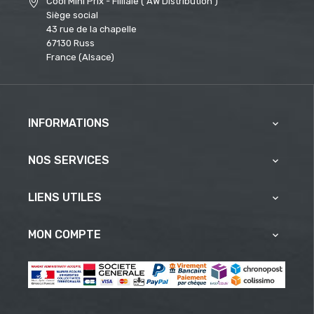
Cool Mini Prix - Filliale ( AW Distribution )
Siège social
43 rue de la chapelle
67130 Russ
France (Alsace)
INFORMATIONS

NOS SERVICES

LIENS UTILES

MON COMPTE
