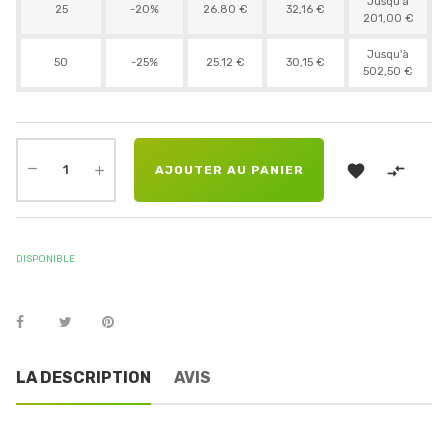
Jusqu'à
25
-20%
26.80 €
32,16 €
201,00 €
Jusqu'à
50
-25%
25.12 €
30,15 €
502,50 €


AJOUTER AU PANIER
DISPONIBLE
LA DESCRIPTION
AVIS