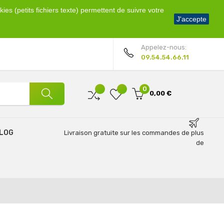
ies (petits fichiers texte) permettent de suivre votre
Bienvenue !
J'accepte
Mon compte
Appelez-nous:
09.54.54.66.11
0
0,00 €
LOG
Livraison gratuite sur les commandes de plus
de
69€