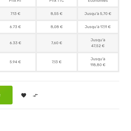
Prix HT
Prix TTC
Économies
7.13 €
8,55 €
Jusqu'à 5,70 €
6.73 €
8,08 €
Jusqu'à 17,11 €
Jusqu'à
6.33 €
7,60 €
47,52 €
Jusqu'à
5.94 €
7,13 €
118,80 €


R