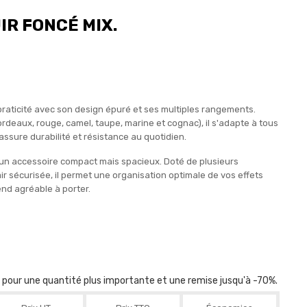
IR FONCÉ MIX.
et praticité avec son design épuré et ses multiples rangements.
ordeaux, rouge, camel, taupe, marine et cognac), il s'adapte à tous
assure durabilité et résistance au quotidien.
 un accessoire compact mais spacieux. Doté de plusieurs
r sécurisée, il permet une organisation optimale de vos effets
nd agréable à porter.
r pour une quantité plus importante et une remise jusqu'à -70%.