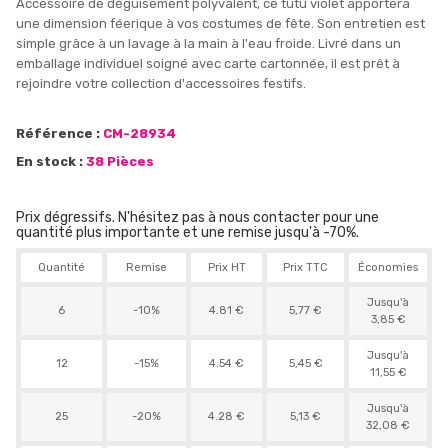
Accessoire de déguisement polyvalent, ce tutu violet apportera
une dimension féerique à vos costumes de fête. Son entretien est
simple grâce à un lavage à la main à l'eau froide. Livré dans un
emballage individuel soigné avec carte cartonnée, il est prêt à
rejoindre votre collection d'accessoires festifs.
Référence :
CM-28934
En stock :
38 Pièces
Prix dégressifs. N'hésitez pas à nous contacter pour une
quantité plus importante et une remise jusqu'à -70%.
Quantité
Remise
Prix HT
Prix TTC
Économies
Jusqu'à
6
-10%
4.81 €
5,77 €
3,85 €
Jusqu'à
12
-15%
4.54 €
5,45 €
11,55 €
Jusqu'à
25
-20%
4.28 €
5,13 €
32,08 €