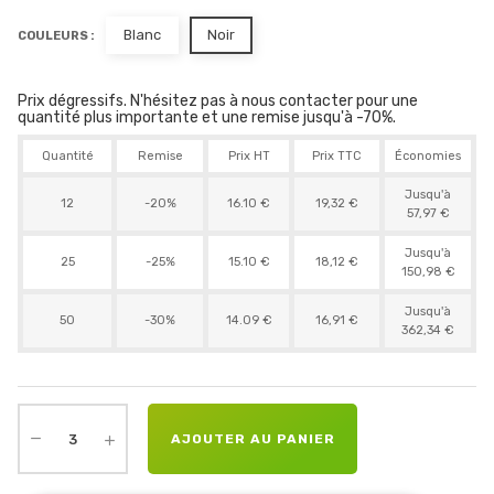
Blanc
Noir
COULEURS :
Prix dégressifs. N'hésitez pas à nous contacter pour une
quantité plus importante et une remise jusqu'à -70%.
Quantité
Remise
Prix HT
Prix TTC
Économies
Jusqu'à
12
-20%
16.10 €
19,32 €
57,97 €
Jusqu'à
25
-25%
15.10 €
18,12 €
150,98 €
Jusqu'à
50
-30%
14.09 €
16,91 €
362,34 €
AJOUTER AU PANIER