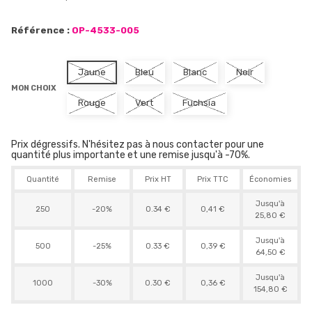
Référence :
OP-4533-005
Jaune
Bleu
Blanc
Noir
MON CHOIX
Rouge
Vert
Fuchsia
Prix dégressifs. N'hésitez pas à nous contacter pour une
quantité plus importante et une remise jusqu'à -70%.
Quantité
Remise
Prix HT
Prix TTC
Économies
Jusqu'à
250
-20%
0.34 €
0,41 €
25,80 €
Jusqu'à
500
-25%
0.33 €
0,39 €
64,50 €
Jusqu'à
1000
-30%
0.30 €
0,36 €
154,80 €