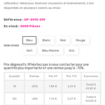
utilisateur. Idéal pour diverses occasions et événements, il est
disponible en plusieurs coloris au choix.
Référence :
OP-5913-019
En stock :
5000 Pièces
Bleu
Blanc
Noir
Rouge
MON CHOIX
Vert
Bleu Marine
Gris
Prix dégressifs. N'hésitez pas à nous contacter pour une
quantité plus importante et une remise jusqu'à -70%.
Quantité
Remise
Prix HT
Prix TTC
Économies
Jusqu'à
75
-20%
1.84 €
2,21 €
41,40 €
Jusqu'à
150
-25%
1.72 €
2,07 €
103,50 €