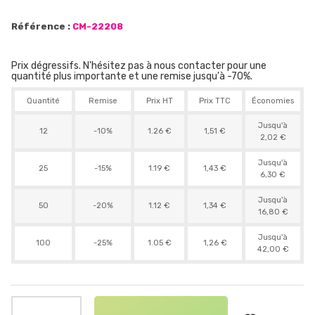
Référence :
CM-22208
Prix dégressifs. N'hésitez pas à nous contacter pour une
quantité plus importante et une remise jusqu'à -70%.
Quantité
Remise
Prix HT
Prix TTC
Économies
Jusqu'à
12
-10%
1.26 €
1,51 €
2,02 €
Jusqu'à
25
-15%
1.19 €
1,43 €
6,30 €
Jusqu'à
50
-20%
1.12 €
1,34 €
16,80 €
Jusqu'à
100
-25%
1.05 €
1,26 €
42,00 €