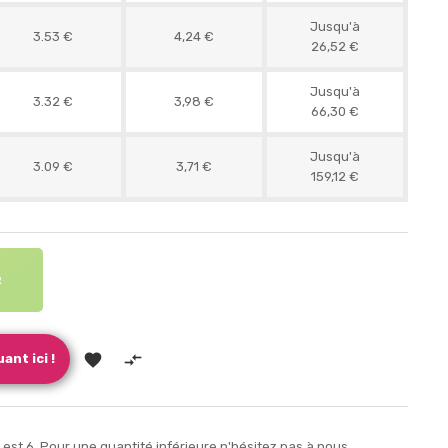
Jusqu'à
3.53 €
4,24 €
26,52 €
Jusqu'à
3.32 €
3,98 €
66,30 €
Jusqu'à
3.09 €
3,71 €
159,12 €
R


ant ici !
st 6. Pour une quantité inférieure n'hésitez pas à nous