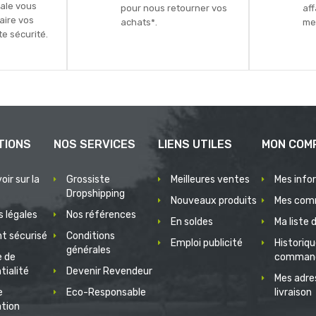
ale vous
pour nous retourner vos
aff
faire vos
achats*.
mei
e sécurité.
TIONS
NOS SERVICES
LIENS UTILES
MON COM
oir sur la
Grossiste
Meilleures ventes
Mes info
Dropshipping
Nouveaux produits
Mes com
 légales
Nos références
En soldes
Ma liste 
t sécurisé
Conditions
Emploi publicité
Historiq
générales
e de
comman
tialité
Devenir Revendeur
Mes adre
e
Eco-Responsable
livraison
ation