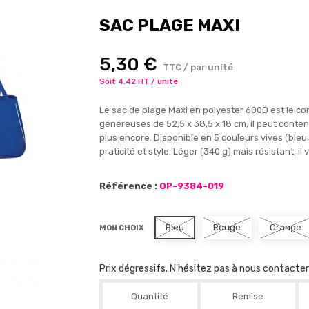
SAC PLAGE MAXI
5,30 €
TTC / par unité
Soit 4.42 HT / unité
Le sac de plage Maxi en polyester 600D est le c
généreuses de 52,5 x 38,5 x 18 cm, il peut contenir
plus encore. Disponible en 5 couleurs vives (bleu,
praticité et style. Léger (340 g) mais résistant,
Référence :
OP-9384-019
Bleu
Rouge
Orange
MON CHOIX
Prix dégressifs. N'hésitez pas à nous contacte
Quantité
Remise