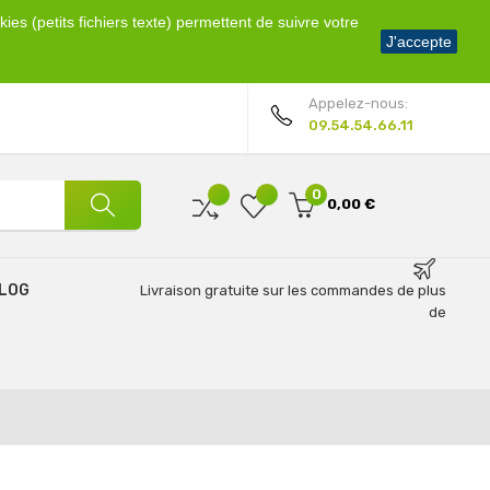
ies (petits fichiers texte) permettent de suivre votre
Bienvenue !
J'accepte
Mon compte
Appelez-nous:
09.54.54.66.11
0
0,00 €
LOG
Livraison gratuite sur les commandes de plus
de
69€