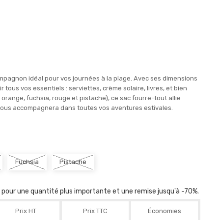
ompagnon idéal pour vos journées à la plage. Avec ses dimensions
 tous vos essentiels : serviettes, crème solaire, livres, et bien
 orange, fuchsia, rouge et pistache), ce sac fourre-tout allie
 il vous accompagnera dans toutes vos aventures estivales.
Fuchsia
Pistache
r pour une quantité plus importante et une remise jusqu'à -70%.
Prix HT
Prix TTC
Économies