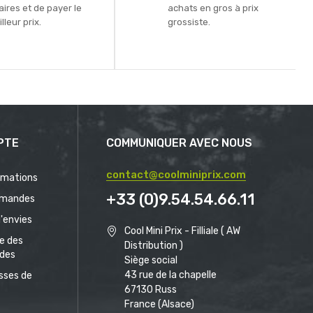
aires et de payer le
achats en gros à prix
lleur prix.
grossiste.
PTE
COMMUNIQUER AVEC NOUS
contact@coolminiprix.com
rmations
+33 (0)9.54.54.66.11
mandes
d'envies
Cool Mini Prix - Filliale ( AW
ue des
Distribution )
des
Siège social
43 rue de la chapelle
sses de
67130 Russ
France (Alsace)