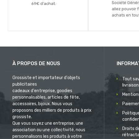
Société Génér
69€ d'achat.
allez pouvoir 
achats en tout
À PROPOS DE NOUS
INFORMA
Grossiste et importateur d'objets
Tout sav
publicitaires
livraison
cadeaux d'entreprise, goodies
Mentions
personnalisables, articles de fête,
accessoires, bijoux. Nous vous
Paiemen
proposons des milliers de produits à prix
Politiqu
grossiste.
confiden
Que vous soyez une entreprise, une
Droits d
association ou une collectivité, nous
rétract
personnalisons les produits à votre