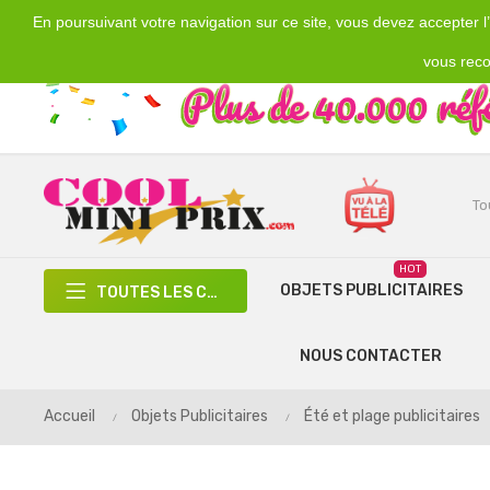
En poursuivant votre navigation sur ce site, vous devez accepter l’u
Emplacement
Devise
€
France
EUR
vous reco
HOT
OBJETS PUBLICITAIRES
TOUTES LES CATÉGORIES
NOUS CONTACTER
Accueil
Objets Publicitaires
Été et plage publicitaires